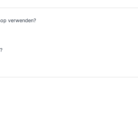
hop verwenden?
n?